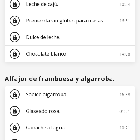
Leche de cajú.
10:54
lock
Premezcla sin gluten para masas.
16:51
lock
Dulce de leche.
lock
Chocolate blanco
14:08
lock
Alfajor de frambuesa y algarroba.
Sableé algarroba.
16:38
lock
Glaseado rosa.
01:21
lock
Ganache al agua.
10:21
lock