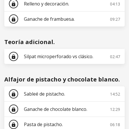
Relleno y decoración.
04:13
lock
Ganache de frambuesa.
09:27
lock
Teoría adicional.
Silpat microperforado vs clásico.
02:47
lock
Alfajor de pistacho y chocolate blanco.
Sableé de pistacho.
14:52
lock
Ganache de chocolate blanco.
12:29
lock
Pasta de pistacho.
06:18
lock