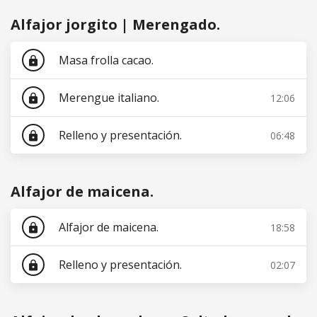
Alfajor jorgito | Merengado.
Masa frolla cacao.
lock
Merengue italiano.
12:06
lock
Relleno y presentación.
06:48
lock
Alfajor de maicena.
Alfajor de maicena.
18:58
lock
Relleno y presentación.
02:07
lock