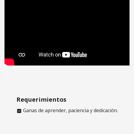
Curso Alfajores CON y SIN gluten | 100% Basado en
plantas
Requerimientos
Ganas de aprender, paciencia y dedicación.
indeterminate_check_box