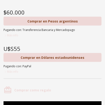
$60.000
Comprar en Pesos argentinos
Pagando con:
Transferencia Bancaria
y
Mercadopago
Más info
U$S55
Comprar en Dólares estadounidenses
Pagando con:
PayPal
Más info
card_giftcard
Comprar como regalo