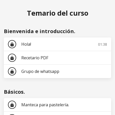
Temario del curso
Bienvenida e introducción.
Hola!
01:38
lock
Recetario PDF
lock
Grupo de whatsapp
lock
Básicos.
Manteca para pastelería.
lock