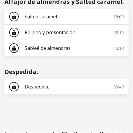
Alfajor de almendras y Salted caramel.
Salted caramel.
18:09
lock
Relleno y presentación.
02:16
lock
Sableé de almendras.
25:18
lock
Despedida.
Despedida.
00:49
lock