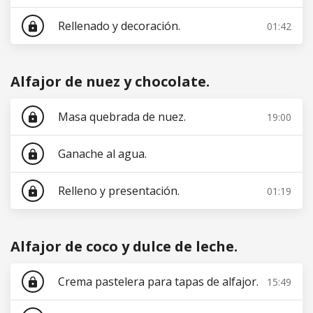
Rellenado y decoración.
01:42
lock
Alfajor de nuez y chocolate.
Masa quebrada de nuez.
19:00
lock
Ganache al agua.
lock
Relleno y presentación.
01:19
lock
Alfajor de coco y dulce de leche.
Crema pastelera para tapas de alfajor.
15:49
lock