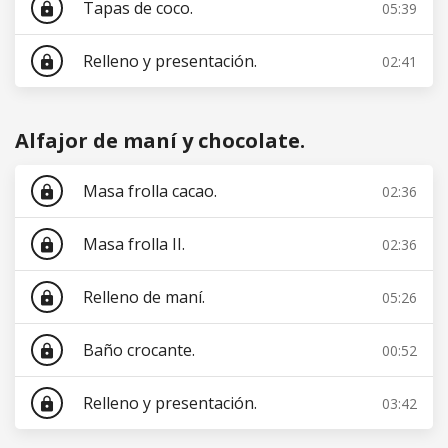
Tapas de coco.
05:39
lock
Relleno y presentación.
02:41
lock
Alfajor de maní y chocolate.
Masa frolla cacao.
02:36
lock
Masa frolla II.
02:36
lock
Relleno de maní.
05:26
lock
Baño crocante.
00:52
lock
Relleno y presentación.
03:42
lock